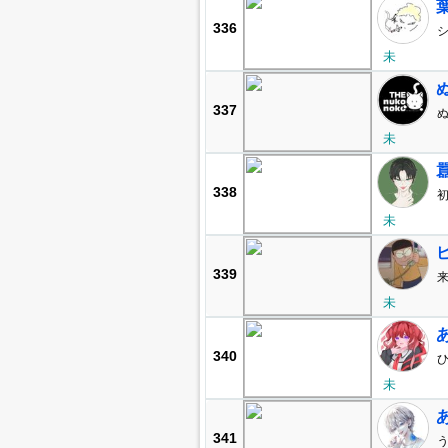
葉
336
シ
未
337
未
338
初
未
339
未
340
ひ
未
341