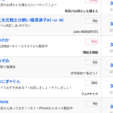
114
分
3
見のお姉さんを捕まえたい / やってくよー
(1
初見のお姉さんを捕まえ
たい
二次元戦士@飼い猫系弟子ฅ(･ω･ฅ)
9
分
3
ーム#ぽこ あ ポケモン
(2
Live #839197371
ののか
54
分
3
ぼ雑談 / モイ！カラオケから配信中
(0
寝起き雑談
のぞみ
2
分
3
草取り無通知
(2
のぞみわーるどっ！
おにぎ♥りん
18
分
3
イスおすすめある？ / お話しましょ！そうしましょ！
(1
りん♥キャス
hota
4
分
3
見さん待ってます！ / モイ！iPhoneからキャス配信中