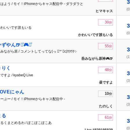
3
はよう / モイ！iPhoneからキャス配信中 - ダラダラと
(0
やってます
ヒマキャス
30
分
3
かわいいです誰もいる
(0
かわいいです誰もいる
ずやん🍺⋆͛🎮⋆͛
55
分
3
みながら原 / コメントしてってな(っ ॑꒳ ॑c)ﾜｸﾜｸ✨
(1
呑みながら原神🎮🍺
きりく
48
分
3
ですよ / kyabeQ Live
(3
昼ですよ
LOVEにゃん
10
分
3
ーぶー / モイ！iPhoneからキャス配信中 -
(3
たのしく
まる
61
分
3
るくまとめるわ / ぽこぽこぽこあ
(0