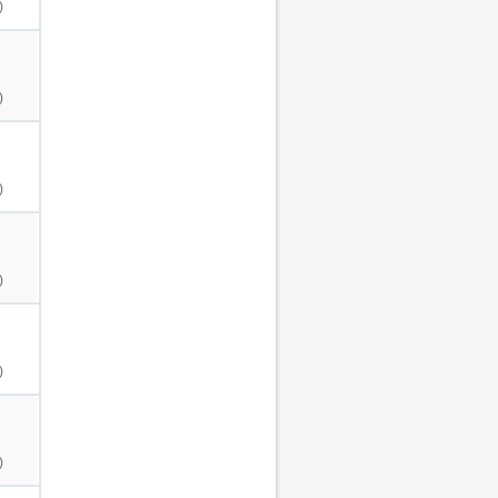
)
)
)
)
)
)