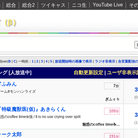
YouTube Live
総合
総合2
ツイキャス
ニコ生
そ
示
君
（β）
 別ver(
B
|
C
) 一時的：
1
|
2
|
3
|
4
|
5
|
放送開始時の画像で表示
|
ラジオ非表示
|
合言葉配信
グ [
人放送中]
自動更新設定
|
ユーザ非表示
ぎふみん
7
分
3
ゲーム#モンハンライズ
(0
ぎふｃｈ
『特級魔獣医(仮)』あきらくん
109
分
3
のcoffee time☕️強 / It is no use crying over spilt
(1
lk.-TwitCasting-
魅惑のcoffee time☕️…
勉強☀️🌱
ラーク太郎
191
分