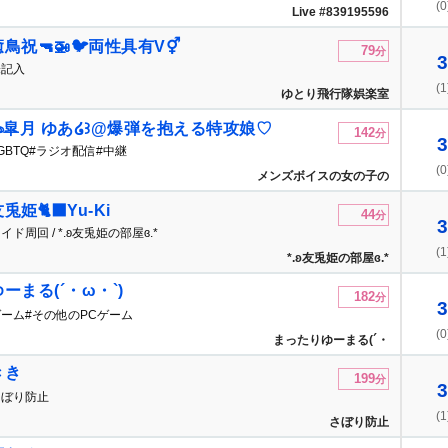
(0
Live #839195596
癒鳥祝🔫🚁🐦両性具有V⚥
79
分
3
未記入
(1
ゆとり飛行隊娯楽室
꒰ঌ皐月 ゆあ໒꒱@爆弾を抱える特攻娘♡
142
分
3
GBTQ#ラジオ配信#中継
(0
メンズボイスの女の子の
隠れ家
兎姫🐈‍⬛Yu-Ki
44
分
3
イド周回 / *.ʚ友兎姫の部屋ɞ.*
(1
*.ʚ友兎姫の部屋ɞ.*
ゆーまる(´・ω・`)
182
分
3
ゲーム#その他のPCゲーム
(0
まったりゆーまる(´・
ω・`)ｷｬｽ
きき
199
分
3
さぼり防止
(1
さぼり防止