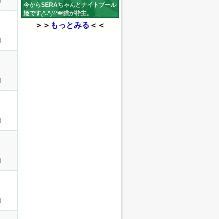
)
今からSERAちゃんとナイトプール
姫です₍ᐢ..ᐢ₎♡👑猫が枠主。
(r_154cm)
＞＞
もっとみる
＜＜
)
)
)
)
)