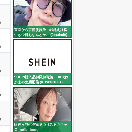
)
東京から京都徒歩旅 峠越え浜松
いき今日もなんとか。 (0meimi0)
)
)
SHEIN購入品無限無職編！30代お
かまの生態配信 (b_nasu1001)
)
)
阿佐ヶ谷七夕🎋まつりみる♡キャ
ス (mille_tomo)