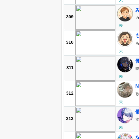
未
309
カ
未
310
も
未
311
喫
未
N
312
歌
-
未
313
沈
未