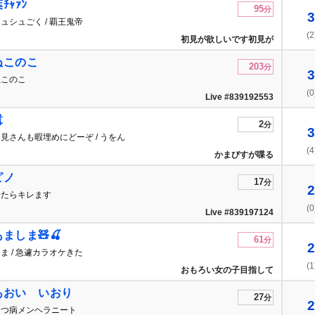
ﾁｬｧﾝ
95
分
3
ュシュごく / 覇王鬼帝
(2
初見が欲しいです初見が
ぬこのこ
203
分
3
ぬこのこ
(0
Live #839192553
囂
2
分
3
見さんも暇埋めにどーぞ / うをん
(4
かまびすが喋る
ピノ
17
分
2
来たらキレます
(0
Live #839197124
あましま🧸🍒
61
分
2
ま / 急遽カラオケきた
(1
おもろい女の子目指して
ます
あおい いおり
27
分
2
うつ病メンヘラニート