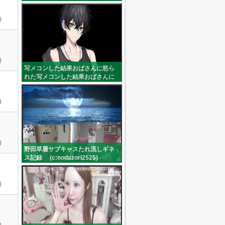
)
)
写メコンした結果おばさんに怒ら
れた写メコンした結果おばさんに
怒られた (skkk_2525)
)
)
野田草履サブキャスたれ流しギネ
ス記録 (c:nodazori2525)
)