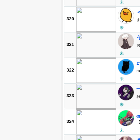
-
未
320
ま
未
321
お
未
𝚛
322
ro
未
323
雑
ら
未
324
【
未