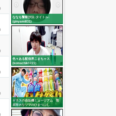
)
ななも警察沙汰↓タイトル↓
(ginyami831)
)
)
色々ある配信界こまちャス
(komachik1221)
)
)
ギネスの自販機ミュージアム 栗
原市カリソマのひまつぶし
(niko_yumepirika)
)