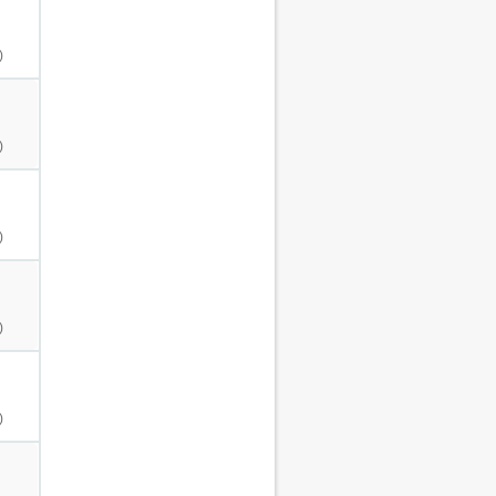
)
)
)
)
)