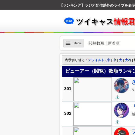
【ランキング】ラジオ配信以外のライブを表
ツイキャス
情報
|
閲覧数順
新着順
表示切り替え：
デフォルト
(
小
|
中
|
大
|
大2
) |
ビューアー（閲覧）数順ランキン
301
未
302
魅惑
mi
未