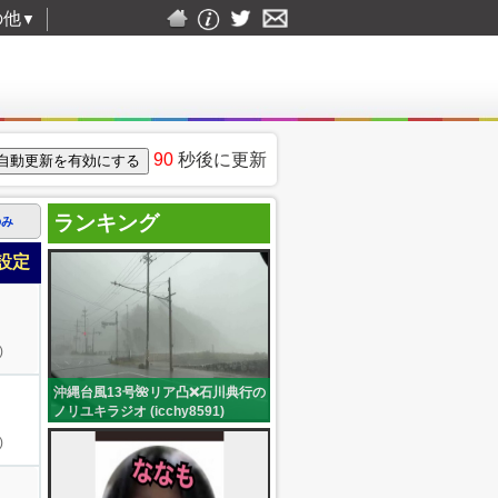
の他
▼
90
秒後に更新
ランキング
のみ
設定
)
沖縄台風13号🌺リア凸❌石川典行の
ノリユキラジオ (icchy8591)
)