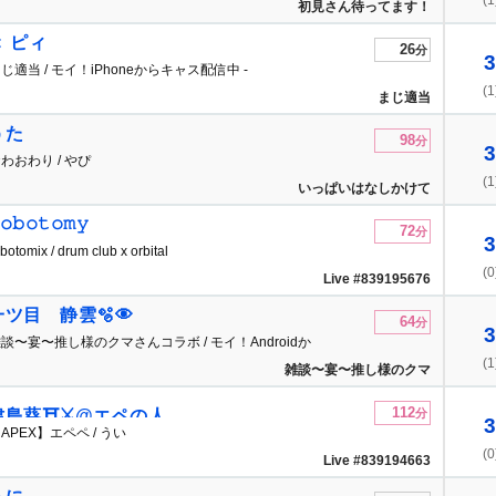
(1
初見さん待ってます！
＜ ピィ
26
分
3
じ適当 / モイ！iPhoneからキャス配信中 -
(1
まじ適当
うた
98
分
3
わおわり / やぴ
(1
いっぱいはなしかけて
𝚘𝚋𝚘𝚝𝚘𝚖𝚢
72
分
3
botomix / drum club x orbital
(0
Live #839195676
一ツ目 静雲🫧👁
64
分
3
談〜宴〜推し様のクマさんコラボ / モイ！Androidか
(1
キャス配...
雑談〜宴〜推し様のクマ
さんコラボ
112
津島葵⛩️⚔️@エペの人
分
3
APEX】エペペ / うい
(0
Live #839194663