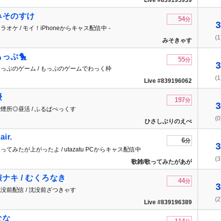
Live #839195939
みそのすけ
54
分
3
ラオケ / モイ！iPhoneからキャス配信中 -
(1
みそきゃす
もっぷ🐤
55
分
3
っぷのゲーム / もっぷのゲームでわっく枠
(1
Live #839196062
優
197
分
3
煙所◎昼活 / ふるぱぺっくす
(0
ひさしぶりのえぺ
air.
6
分
3
ってみたが上がったよ / utazatu PCからキャス配信中
(3
歌雑/歌ってみたがあが
りました
骸ナキ / むくろなき
44
分
3
没前配信 / 沈没前ざつきゃす
(2
Live #839196389
なな