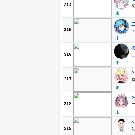
314
初
未
315
ゲ
未
316
ほ
未
317
未
318
ア
未
s
319
初