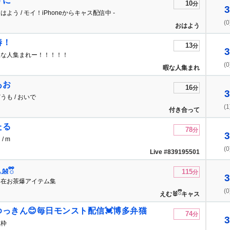
うに
10
分
3
はよう / モイ！iPhoneからキャス配信中 -
(0
おはよう
椿！
13
分
3
暇な人集まれー！！！！！
(0
暇な人集まれ
ー！！！！！
あお
16
分
3
うも / おいで
(1
付き合って
たる
78
分
3
 / m
(0
Live #839195501
115
🐰ྀི
分
3
不在お茶爆アイテム集
(0
えむ🐰ྀིキャス
ゆっきん😊毎日モンスト配信💓博多弁猫
74
分
3
tuber
歌枠