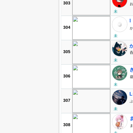
303
お
未
❕
304
未
か
305
呑
未
306
昼
未
307
ぶ
未
308
ま