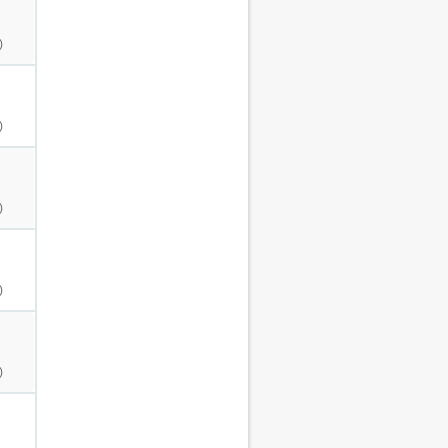
)
)
)
)
)