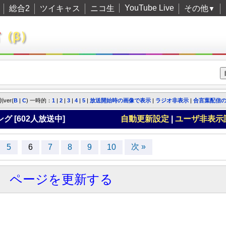
YouTube Live
総合2
ツイキャス
ニコ生
その他
▼
君
（β）
 別ver(
B
|
C
) 一時的：
1
|
2
|
3
|
4
|
5
|
放送開始時の画像で表示
|
ラジオ非表示
|
合言葉配信
グ [
602
人放送中]
自動更新設定
|
ユーザ非表示
次 »
5
6
7
8
9
10
ページを更新する