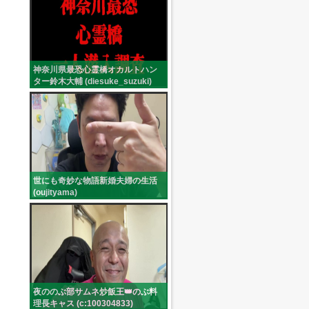
神奈川県最恐心霊橋オカルトハン
ター鈴木大輔 (diesuke_suzuki)
世にも奇妙な物語新婚夫婦の生活
(oujityama)
夜ののぶ部サムネ炒飯王👑のぶ料
理長キャス (c:100304833)