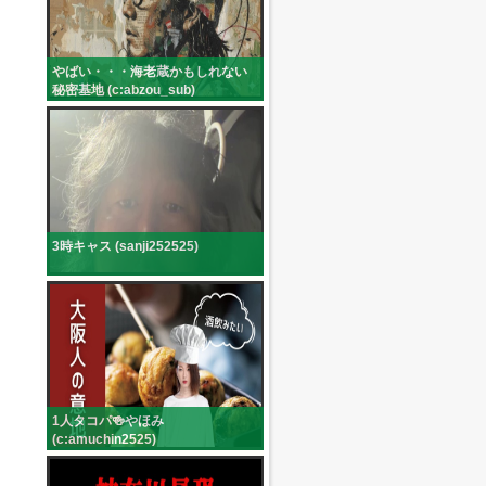
やばい・・・海老蔵かもしれない
秘密基地 (c:abzou_sub)
3時キャス (sanji252525)
1人タコパ🍻やほみ
(c:amuchin2525)