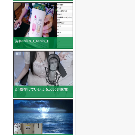
あ (taniko_t_tanio_)
✩.˚依存していいよ (c:c5034678)