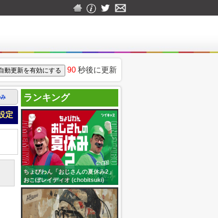
90
秒後に更新
ランキング
のみ
設定
ちょびわん「おじさんの夏休み2」
おこぼレイディオ (chobitsuki)