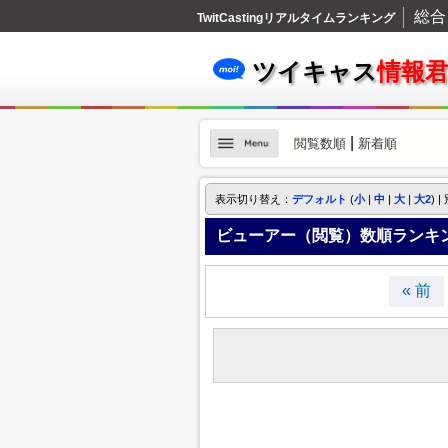
総合
TwitCastingリアルタイムランキング
ツイキャス
情報
|
閲覧数順
新着順
表示切り替え：
デフォルト
(
小
|
中
|
大
|
大2
) |
ビューアー（閲覧）数順ランキン
« 前