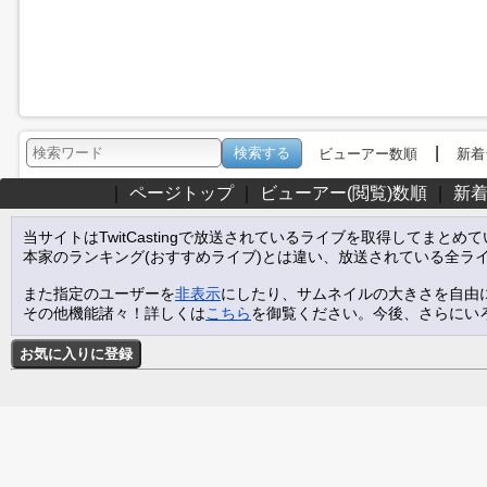
|
ビューアー数順
新着
｜
ページトップ
｜
ビューアー(閲覧)数順
｜
新
当サイトはTwitCastingで放送されているライブを取得してまとめ
本家のランキング(おすすめライブ)とは違い、放送されている全ラ
また指定のユーザーを
非表示
にしたり、サムネイルの大きさを自由
その他機能諸々！詳しくは
こちら
を御覧ください。今後、さらにい