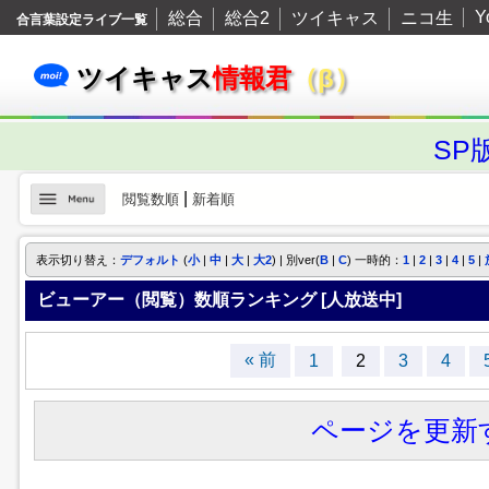
Y
総合
総合2
ツイキャス
ニコ生
合言葉設定ライブ一覧
ツイキャス
情報君
（β）
SP
|
閲覧数順
新着順
表示切り替え：
デフォルト
(
小
|
中
|
大
|
大2
) | 別ver(
B
|
C
) 一時的：
1
|
2
|
3
|
4
|
5
|
ビューアー（閲覧）数順ランキング [
人放送中]
« 前
1
2
3
4
ページを更新