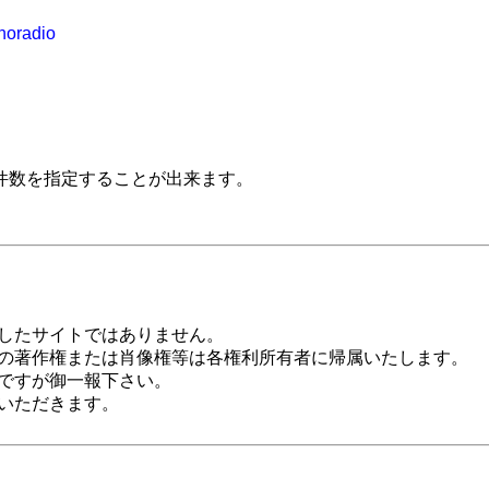
noradio
示件数を指定することが出来ます。
したサイトではありません。
の著作権または肖像権等は各権利所有者に帰属いたします。
ですが御一報下さい。
いただきます。