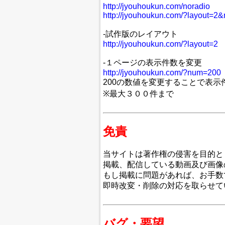
http://jyouhoukun.com/noradio
http://jyouhoukun.com/?layout=2&
-試作版のレイアウト
http://jyouhoukun.com/?layout=2
-１ページの表示件数を変更
http://jyouhoukun.com/?num=200
200の数値を変更することで表
※最大３００件まで
免責
当サイトは著作権の侵害を目的と
掲載、配信している動画及び画像
もし掲載に問題があれば、お手数
即時改変・削除の対応を取らせて
バグ・要望