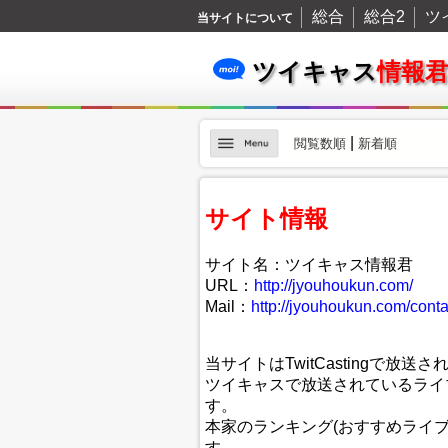
総合
総合2
ツ
当サイトについて
ツイキャス
情報
|
閲覧数順
新着順
サイト情報
サイト名：ツイキャス情報君
URL：
http://jyouhoukun.com/
Mail：
http://jyouhoukun.com/conta
当サイトはTwitCastingで
ツイキャスで放送されているライ
す。
本家のランキング(おすすめライ
す。