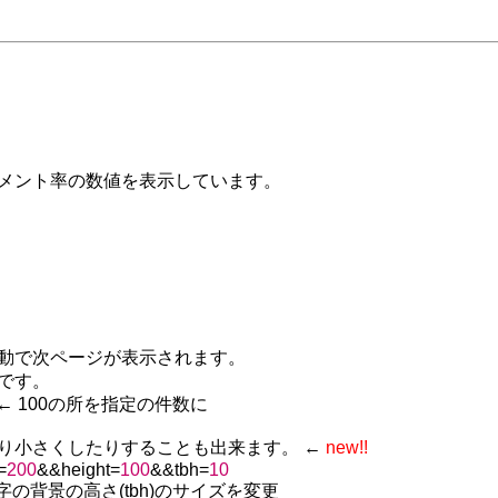
メント率の数値を表示しています。
動で次ページが表示されます。
です。
← 100の所を指定の件数に
り小さくしたりすることも出来ます。 ←
new!!
=
200
&&height=
100
&&tbh=
10
イトル文字の背景の高さ(tbh)のサイズを変更