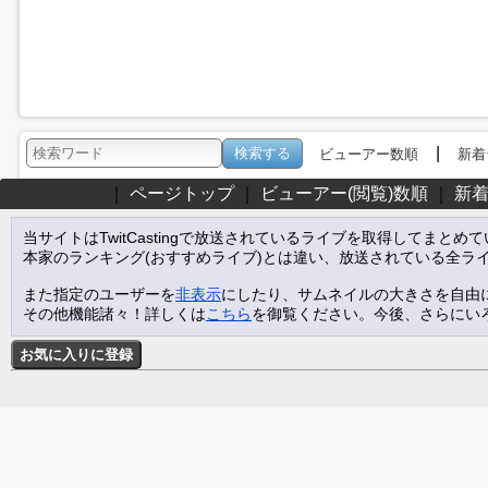
|
ビューアー数順
新着
｜
ページトップ
｜
ビューアー(閲覧)数順
｜
新
当サイトはTwitCastingで放送されているライブを取得してまとめ
本家のランキング(おすすめライブ)とは違い、放送されている全ラ
また指定のユーザーを
非表示
にしたり、サムネイルの大きさを自由
その他機能諸々！詳しくは
こちら
を御覧ください。今後、さらにい