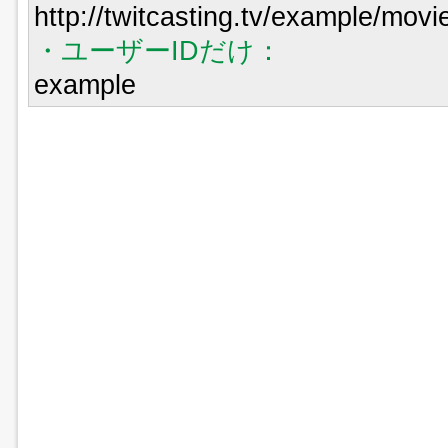
http://twitcasting.tv/example/mov
・ユーザーIDだけ：
example