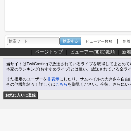
|
ビューアー数順
新着
｜
ページトップ
｜
ビューアー(閲覧)数順
｜
新
当サイトはTwitCastingで放送されているライブを取得してまとめ
本家のランキング(おすすめライブ)とは違い、放送されている全ラ
また指定のユーザーを
非表示
にしたり、サムネイルの大きさを自由
その他機能諸々！詳しくは
こちら
を御覧ください。今後、さらにい