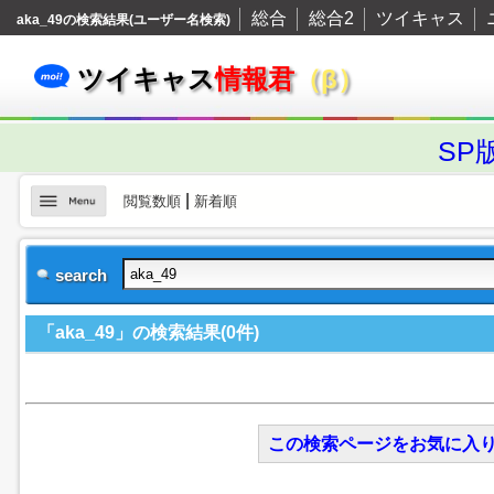
総合
総合2
ツイキャス
aka_49の検索結果(ユーザー名検索)
ツイキャス
情報君
（β）
SP
|
閲覧数順
新着順
search
「aka_49」の検索結果(0件)
この検索ページをお気に入