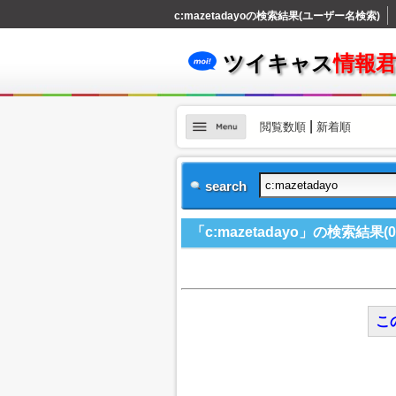
c:mazetadayoの検索結果(ユーザー名検索)
ツイキャス
情報
|
閲覧数順
新着順
search
「c:mazetadayo」の検索結果(0
こ