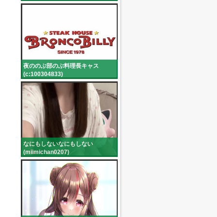
夜ののぶ部のぶ料理長キャス
(c:100304833)
なにもしないなにもしない
(miimichan0207)