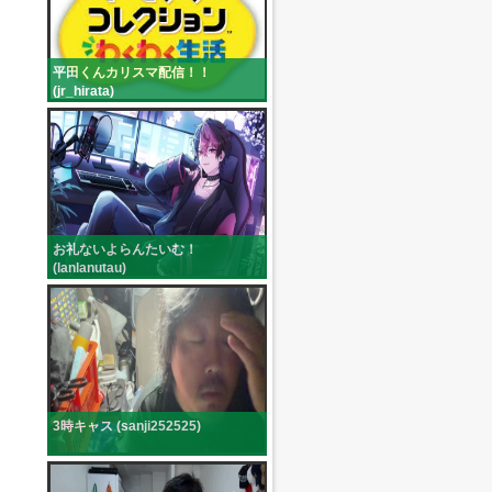
平田くんカリスマ配信！！
(jr_hirata)
お礼ないよらんたいむ！
(lanlanutau)
3時キャス (sanji252525)