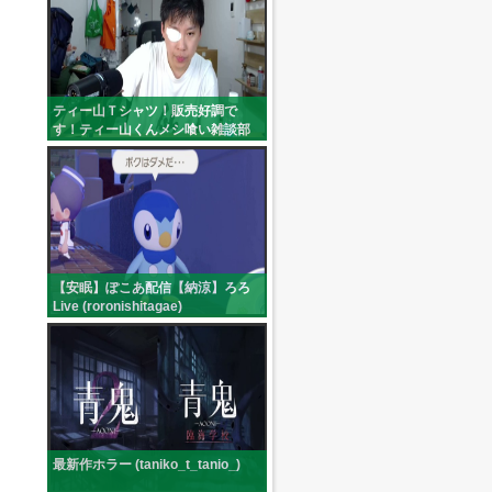
ティー山Ｔシャツ！販売好調で
す！ティー山くんメシ喰い雑談部
屋🏠🍚 (c:t_yama)
【安眠】ぽこあ配信【納涼】ろろ
Live (roronishitagae)
最新作ホラー (taniko_t_tanio_)