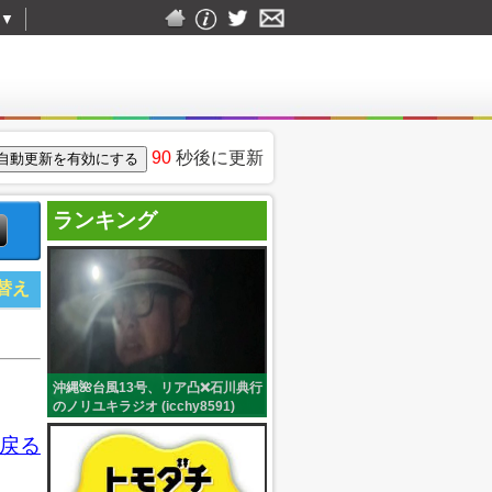
▼
90
秒後に更新
ランキング
替え
沖縄🌺台風13号、リア凸❌石川典行
のノリユキラジオ (icchy8591)
戻る