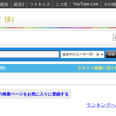
YouTube Live
総合
総合2
ツイキャス
ニコ生
その他
君
（β）
件)
テキスト検索に切り
の検索ページをお気に入りに登録する
ランキングへ