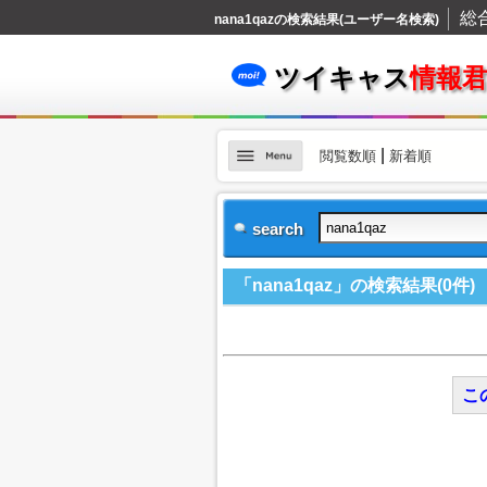
総
nana1qazの検索結果(ユーザー名検索)
ツイキャス
情報
|
閲覧数順
新着順
search
「nana1qaz」の検索結果(0件)
こ