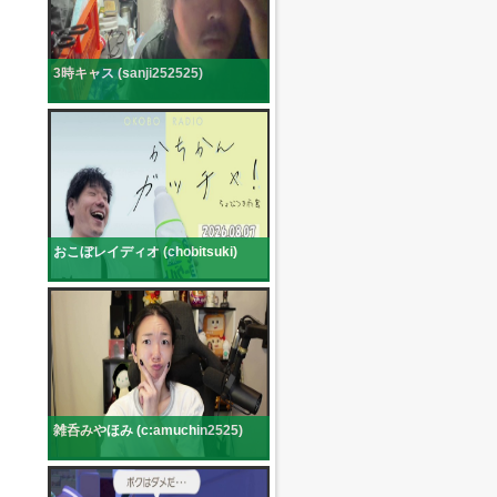
3時キャス (sanji252525)
おこぼレイディオ (chobitsuki)
雑呑みやほみ (c:amuchin2525)