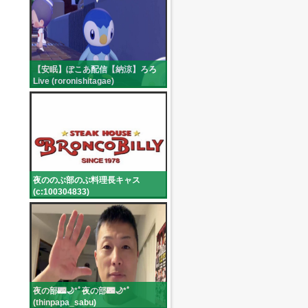
【安眠】ぽこあ配信【納涼】ろろ
Live (roronishitagae)
夜ののぶ部のぶ料理長キャス
(c:100304833)
夜の部🌃🌙*ﾟ夜の部🌃🌙*ﾟ
(thinpapa_sabu)