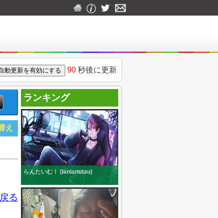
90
秒後に更新
ランキング
替え
らんたいむ！ (lanlanutau)
戻る