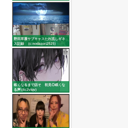
野田草履サブキャスたれ流しギネ
ス記録 (c:nodazori2525)
眠くなるまで話そ 初見◎眠くな
る声 (4c2vlqv)