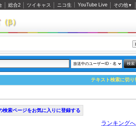
YouTube Live
合
総合2
ツイキャス
ニコ生
その他
▼
君
（β）
テキスト検索に切り
の検索ページをお気に入りに登録する
ランキングへ