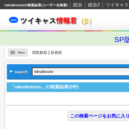
総合
総合2
ツイキャス
rakudesunoの検索結果(ユーザー名検索)
ツイキャス
情報君
（β）
SP
|
閲覧数順
新着順
search
「rakudesuno」の検索結果(0件)
この検索ページをお気に入