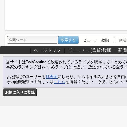
|
ビューアー数順
新着
｜
ページトップ
｜
ビューアー(閲覧)数順
｜
新
当サイトはTwitCastingで放送されているライブを取得してまとめ
本家のランキング(おすすめライブ)とは違い、放送されている全ラ
また指定のユーザーを
非表示
にしたり、サムネイルの大きさを自由
その他機能諸々！詳しくは
こちら
を御覧ください。今後、さらにい