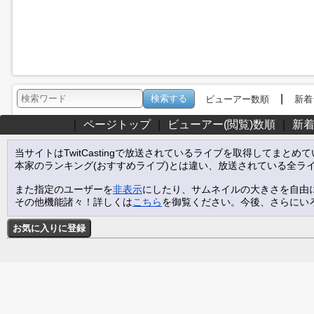
|
ビューアー数順
新着
｜
ページトップ
｜
ビューアー(閲覧)数順
｜
新
当サイトはTwitCastingで放送されているライブを取得してまとめ
本家のランキング(おすすめライブ)とは違い、放送されている全ラ
また指定のユーザーを
非表示
にしたり、サムネイルの大きさを自由
その他機能諸々！詳しくは
こちら
を御覧ください。今後、さらにい