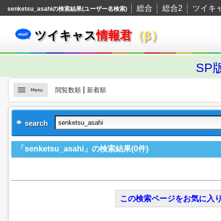
総合
総合2
ツイキ
senketsu_asahiの検索結果(ユーザー名検索)
ツイキャス
情報君
（β）
SP
|
閲覧数順
新着順
search
「senketsu_asahi」の検索結果(0件)
この検索ページをお気に入