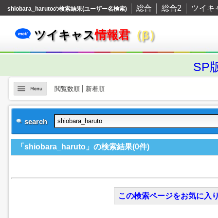
総合
総合2
ツイキ
shiobara_harutoの検索結果(ユーザー名検索)
ツイキャス
情報君
（β）
SP
|
閲覧数順
新着順
search
「shiobara_haruto」の検索結果(0件)
この検索ページをお気に入