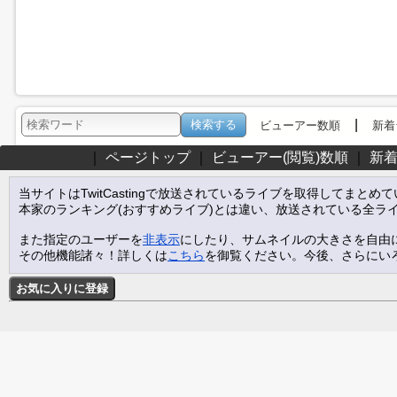
|
ビューアー数順
新着
｜
ページトップ
｜
ビューアー(閲覧)数順
｜
新
当サイトはTwitCastingで放送されているライブを取得してまとめ
本家のランキング(おすすめライブ)とは違い、放送されている全ラ
また指定のユーザーを
非表示
にしたり、サムネイルの大きさを自由
その他機能諸々！詳しくは
こちら
を御覧ください。今後、さらにい