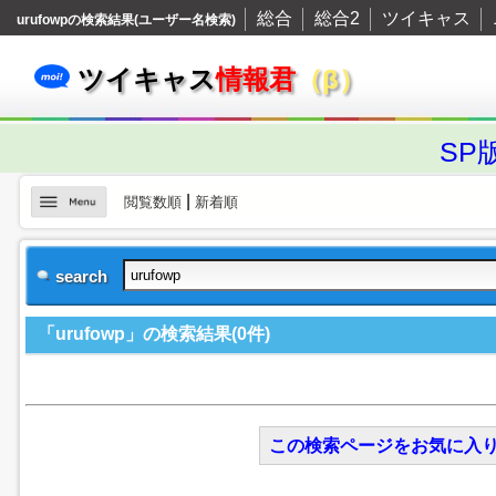
総合
総合2
ツイキャス
urufowpの検索結果(ユーザー名検索)
ツイキャス
情報君
（β）
SP
|
閲覧数順
新着順
search
「urufowp」の検索結果(0件)
この検索ページをお気に入