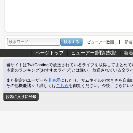
|
ビューアー数順
新着
｜
ページトップ
｜
ビューアー(閲覧)数順
｜
新
当サイトはTwitCastingで放送されているライブを取得してまとめ
本家のランキング(おすすめライブ)とは違い、放送されている全ラ
また指定のユーザーを
非表示
にしたり、サムネイルの大きさを自由
その他機能諸々！詳しくは
こちら
を御覧ください。今後、さらにい