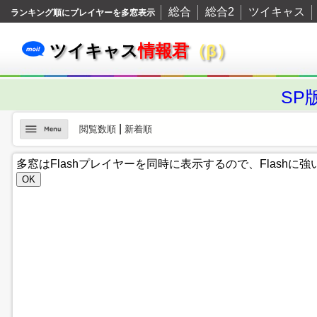
総合
総合2
ツイキャス
ランキング順にプレイヤーを多窓表示
ツイキャス
情報君
（β）
SP
|
閲覧数順
新着順
多窓はFlashプレイヤーを同時に表示するので、Flash