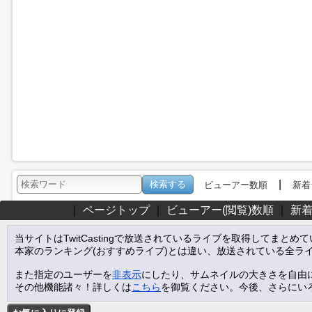
|
ビューアー数順
新着
｜
ページトップ
｜
ビューアー(閲覧)数順
｜
新
当サイトはTwitCastingで放送されているライブを取得してまとめ
本家のランキング(おすすめライブ)とは違い、放送されている全ラ
また指定のユーザーを
非表示
にしたり、サムネイルの大きさを自由
その他機能諸々！詳しくは
こちら
を御覧ください。今後、さらにい