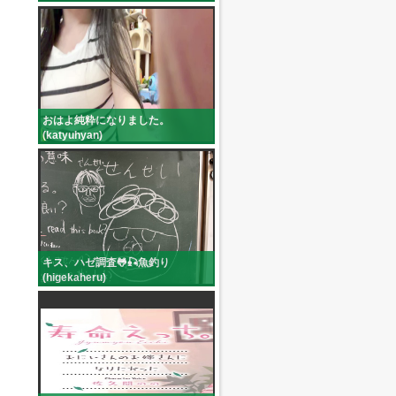
おはよ純粋になりました。
(katyuhyan)
キス、ハゼ調査🐸🎣魚釣り
(higekaheru)