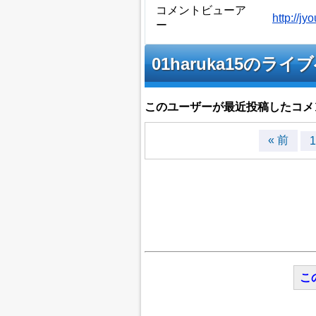
コメントビューア
http://j
ー
01haruka15の
このユーザーが最近投稿したコメ
« 前
1
こ