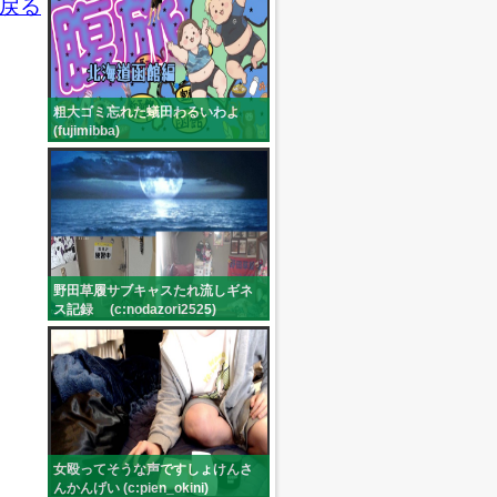
戻る
粗大ゴミ忘れた蟻田わるいわよ
(fujimibba)
野田草履サブキャスたれ流しギネ
ス記録 (c:nodazori2525)
女殴ってそうな声ですしょけんさ
んかんげい (c:pien_okini)