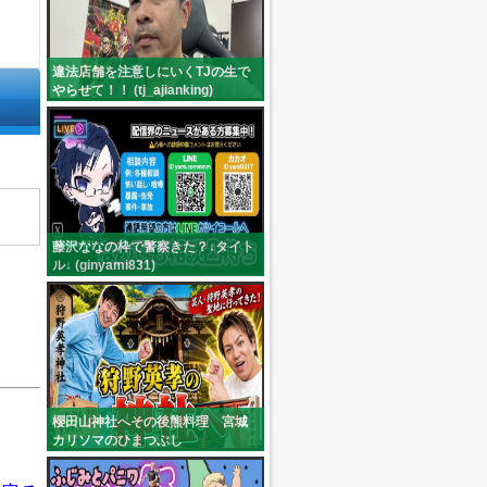
違法店舗を注意しにいくTJの生で
やらせて！！ (tj_ajianking)
藤沢ななの枠で警察きた？↓タイト
ル↓ (ginyami831)
櫻田山神社へその後熊料理 宮城
カリソマのひまつぶし
(niko_yumepirika)