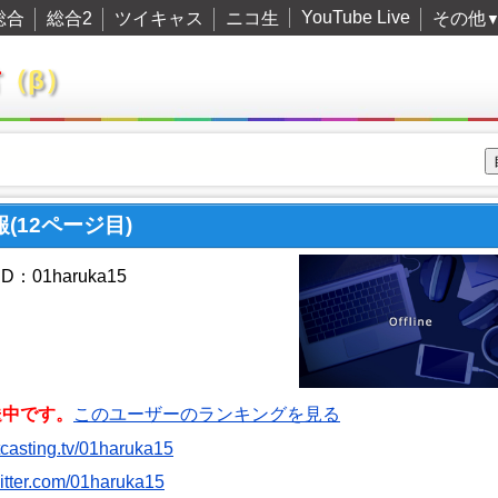
YouTube Live
総合
総合2
ツイキャス
ニコ生
その他
君
（β）
報(12ページ目)
：01haruka15
送中です。
このユーザーのランキングを見る
itcasting.tv/01haruka15
twitter.com/01haruka15