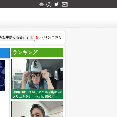
▼
90
秒後に更新
ランキング
沖縄台風13号🌺リア凸❌石川典行の
ノリユキラジオ (icchy8591)