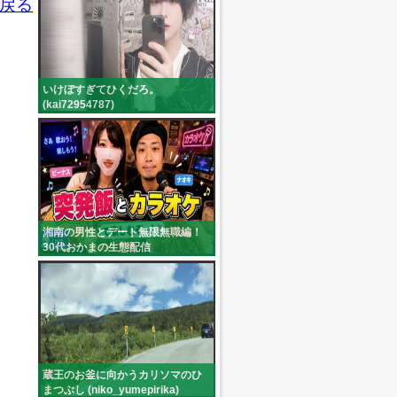
戻る
いけぼすぎてひくだろ。
(kai72954787)
湘南の男性とデート無限無職編！
30代おかまの生態配信
(b_nasu1001)
蔵王のお釜に向かうカリソマのひ
まつぶし (niko_yumepirika)