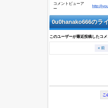
コメントビューア
http://j
ー
0u0hanako66
このユーザーが最近投稿したコメ
« 前
こ