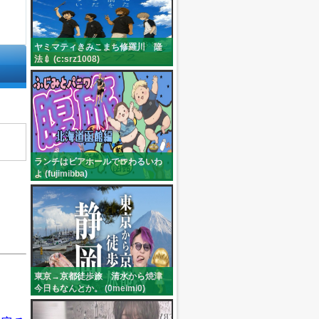
ヤミマティきみこまち修羅川 隆
法💉 (c:srz1008)
ランチはビアホールで🍺わるいわ
よ (fujimibba)
東京→京都徒歩旅 清水から焼津
今日もなんとか。 (0meimi0)