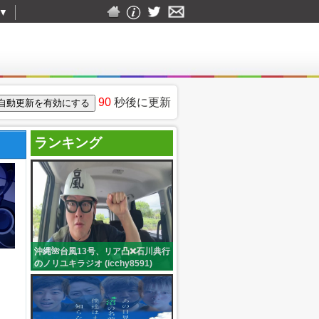
▼
90
秒後に更新
ランキング
沖縄🌺台風13号、リア凸❌石川典行
のノリユキラジオ (icchy8591)