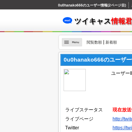
0u0hanako666のユーザー情報(2ページ目)
ツイキャス
情報
|
閲覧数順
新着順
0u0hanako666のユーザ
ユーザーID
ライブステータス
現在放送
ライブページ
http://tw
Twitter
https://t