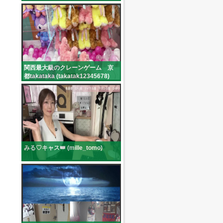
関西最大級のクレーンゲーム 京
都takataka (takatak12345678)
みる♡キャス👑 (mille_tomo)