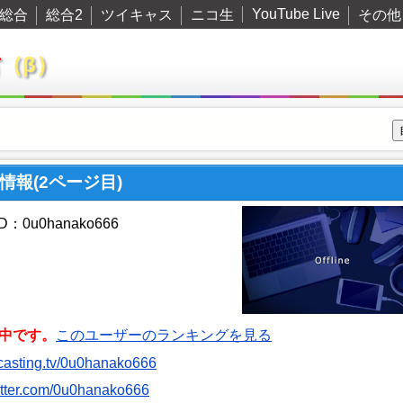
YouTube Live
総合
総合2
ツイキャス
ニコ生
その他
君
（β）
ー情報(2ページ目)
：0u0hanako666
中です。
このユーザーのランキングを見る
itcasting.tv/0u0hanako666
witter.com/0u0hanako666