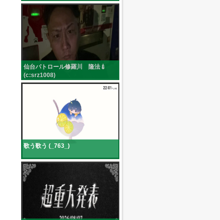
仙台パトロール修羅川 隆法💉
(c:srz1008)
歌う歌う (_763_)