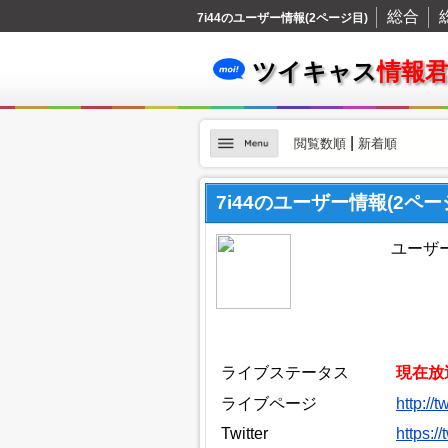
総合
7i44のユーザー情報(2ページ目)
ツイキャス
情報
|
閲覧数順
新着順
7i44のユーザー情報(2ペー
ユーザー
ライブステータス
現在放
ライブページ
http://t
Twitter
https://