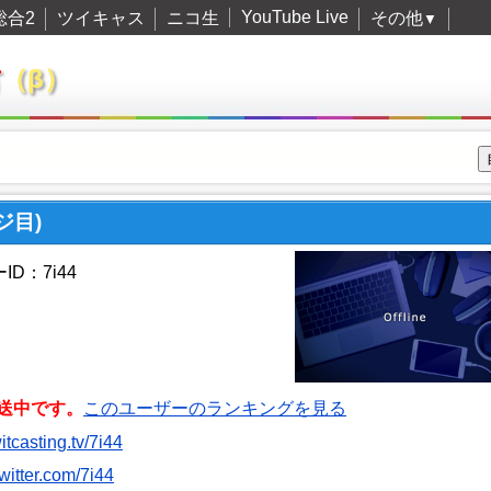
YouTube Live
総合2
ツイキャス
ニコ生
その他
▼
君
（β）
ジ目)
ID：7i44
送中です。
このユーザーのランキングを見る
witcasting.tv/7i44
twitter.com/7i44