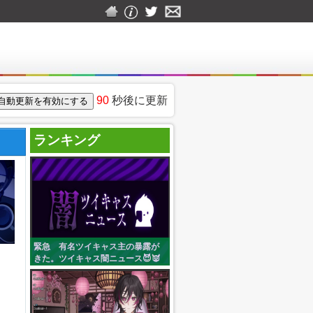
90
秒後に更新
ランキング
緊急 有名ツイキャス主の暴露が
きた。ツイキャス闇ニュース😈👿
👿 (korekore_ch)