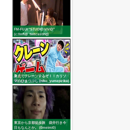
FM-FUJI "STUDIO ViViD"
(c:fmfuji_twitcasting)
東北でクレーンするぞ！！カリソ
マのひまつぶし (niko_yumepirika)
東京から京都徒歩旅 袋井行き今
日もなんとか。 (0meimi0)