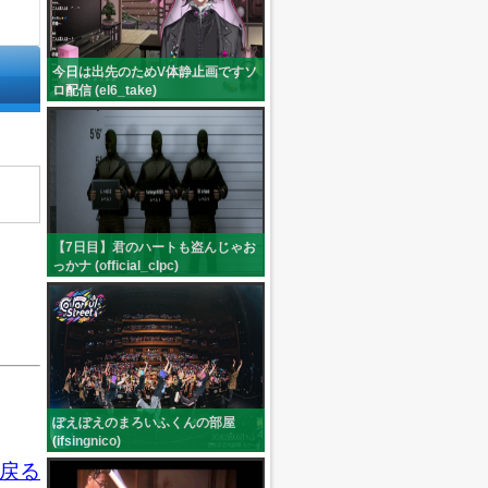
今日は出先のためV体静止画ですソ
ロ配信 (el6_take)
【7日目】君のハートも盗んじゃお
っかナ (official_clpc)
ぽえぽえのまろいふくんの部屋
(ifsingnico)
戻る