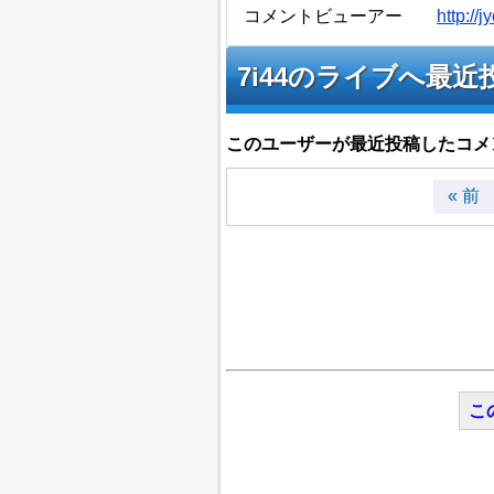
コメントビューアー
http:/
7i44のライブへ最
このユーザーが最近投稿したコメ
« 前
こ