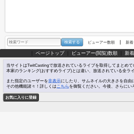
|
ビューアー数順
新着
｜
ページトップ
｜
ビューアー(閲覧)数順
｜
新
当サイトはTwitCastingで放送されているライブを取得してまとめ
本家のランキング(おすすめライブ)とは違い、放送されている全ラ
また指定のユーザーを
非表示
にしたり、サムネイルの大きさを自由
その他機能諸々！詳しくは
こちら
を御覧ください。今後、さらにい