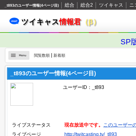
総合
総合2
ツイキャス
ニ
_t893のユーザー情報(4ページ目)
ツイキャス
情報君
（β）
SP
|
閲覧数順
新着順
_t893のユーザー情報(4ページ目)
ユーザーID：_t893
ライブステータス
現在放送中です。
このユーザー
ライブページ
http://twitcasting.tv/_t893