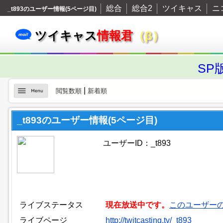
総合
総合2
ツイキャス
ニ
_t893のユーザー情報(5ページ目)
ツイキャス
情報君
（β）
SP
|
閲覧数順
新着順
_t893のユーザー情報(5ページ目)
ユーザーID：_t893
ライブステータス
現在放送中です。
このユーザー
ライブページ
http://twitcasting.tv/_t893