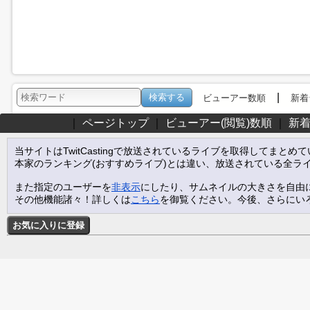
|
ビューアー数順
新着
｜
ページトップ
｜
ビューアー(閲覧)数順
｜
新
当サイトはTwitCastingで放送されているライブを取得してまとめ
本家のランキング(おすすめライブ)とは違い、放送されている全ラ
また指定のユーザーを
非表示
にしたり、サムネイルの大きさを自由
その他機能諸々！詳しくは
こちら
を御覧ください。今後、さらにい