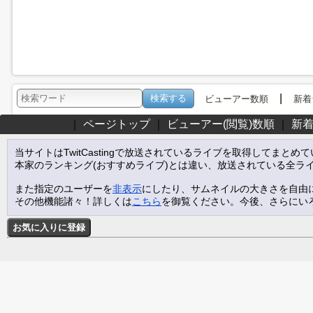
|
ビューアー数順
新着
｜
ページトップ
｜
ビューアー(閲覧)数順
｜
新
当サイトはTwitCastingで放送されているライブを取得してまとめ
本家のランキング(おすすめライブ)とは違い、放送されている全ラ
また指定のユーザーを
非表示
にしたり、サムネイルの大きさを自由
その他機能諸々！詳しくは
こちら
を御覧ください。今後、さらにい