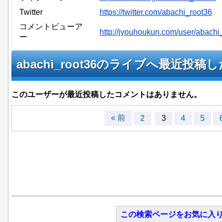
Twitter
https://twitter.com/abachi_root36
コメントビューア
http://jyouhoukun.com/user/abach
ー
abachi_root36のライブへ最近
このユーザーが最近投稿したコメントはありません。
« 前
2
3
4
5
この検索ページをお気に入