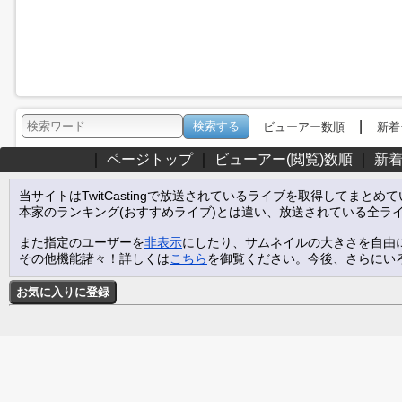
|
ビューアー数順
新着
｜
ページトップ
｜
ビューアー(閲覧)数順
｜
新
当サイトはTwitCastingで放送されているライブを取得してまとめ
本家のランキング(おすすめライブ)とは違い、放送されている全ラ
また指定のユーザーを
非表示
にしたり、サムネイルの大きさを自由
その他機能諸々！詳しくは
こちら
を御覧ください。今後、さらにい