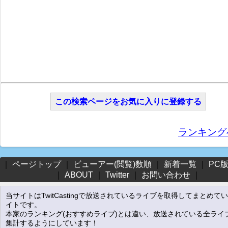
この検索ページをお気に入りに登録する
ランキング
｜
ページトップ
｜
ビューアー(閲覧)数順
｜
新着一覧
｜
PC
｜
ABOUT
｜
Twitter
｜
お問い合わせ
｜
当サイトはTwitCastingで放送されているライブを取得してまとめて
イトです。
本家のランキング(おすすめライブ)とは違い、放送されている全ライ
集計するようにしています！