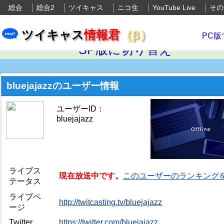
総合
総合2
ツイキャス
ニコ生
YouTube Live
その
ツイキャス
情報君
（β）
PC版
SP版に切り替え
bluejajazzのユーザー情報
ユーザーID：
bluejajazz
ライブス
現在放送中です。
このユーザーのランキング
テータス
ライブペ
http://twitcasting.tv/bluejajazz
ージ
Twitter
https://twitter.com/bluejajazz