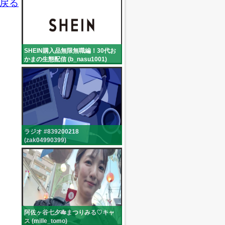
戻る
SHEIN購入品無限無職編！30代お
かまの生態配信 (b_nasu1001)
ラジオ #839200218
(zak04990399)
阿佐ヶ谷七夕🎋まつりみる♡キャ
ス (mille_tomo)