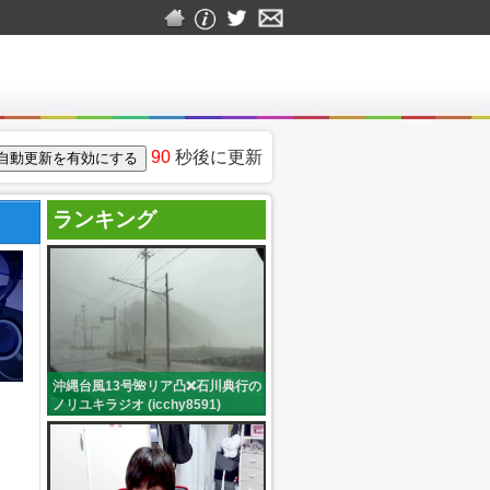
90
秒後に更新
ランキング
沖縄台風13号🌺リア凸❌石川典行の
ノリユキラジオ (icchy8591)