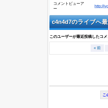
コメントビューア
http://
ー
c4n4d7のライブ
このユーザーが最近投稿したコメ
« 前
こ