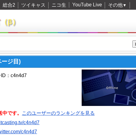
YouTube Live
総合2
ツイキャス
ニコ生
その他
▼
君
（β）
ページ目)
D：c4n4d7
送中です。
このユーザーのランキングを見る
witcasting.tv/c4n4d7
twitter.com/c4n4d7