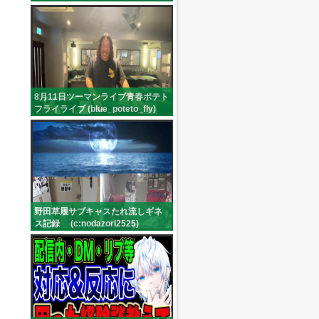
8月11日ツーマンライブ青春ポテト
フライライブ (blue_poteto_fly)
野田草履サブキャスたれ流しギネ
ス記録 (c:nodazori2525)