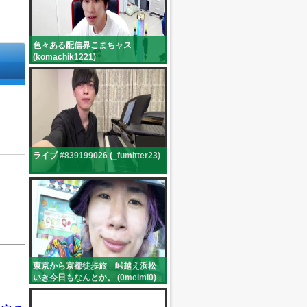
色々ある配信界こまちャス
(komachik1221)
ライブ #839199026 (_fumitter23)
東京から京都徒歩旅 峠越え浜松
いき今日もなんとか。 (0meimi0)