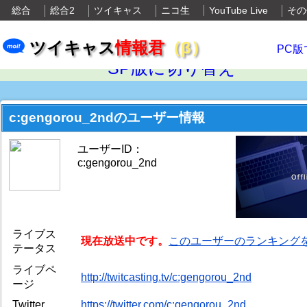
総合
総合2
ツイキャス
ニコ生
YouTube Live
その
ツイキャス
情報君
（β）
PC版
SP版に切り替え
c:gengorou_2ndのユーザー情報
ユーザーID：
c:gengorou_2nd
ライブス
現在放送中です。
このユーザーのランキング
テータス
ライブペ
http://twitcasting.tv/c:gengorou_2nd
ージ
Twitter
https://twitter.com/c:gengorou_2nd