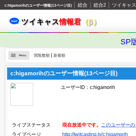
総合
総合2
ツイキャ
c:higamorihのユーザー情報(13ページ目)
ツイキャス
情報君
（β）
SP
|
閲覧数順
新着順
c:higamorihのユーザー情報(13ページ目)
ユーザーID：c:higamorih
ライブステータス
現在放送中です。
このユーザーの
ライブページ
http://twitcasting.tv/c:higamorih