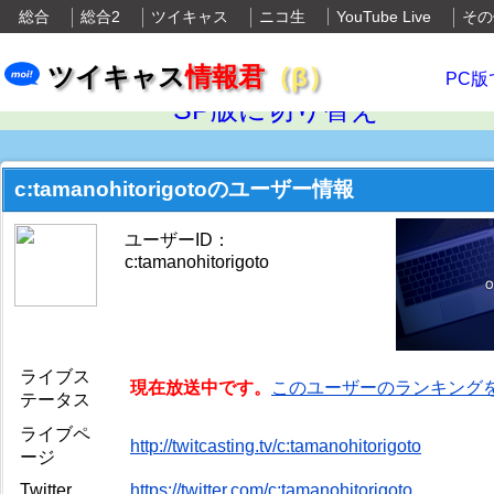
総合
総合2
ツイキャス
ニコ生
YouTube Live
その
ツイキャス
情報君
（β）
PC版
SP版に切り替え
c:tamanohitorigotoのユーザー情報
ユーザーID：
c:tamanohitorigoto
ライブス
現在放送中です。
このユーザーのランキング
テータス
ライブペ
http://twitcasting.tv/c:tamanohitorigoto
ージ
Twitter
https://twitter.com/c:tamanohitorigoto