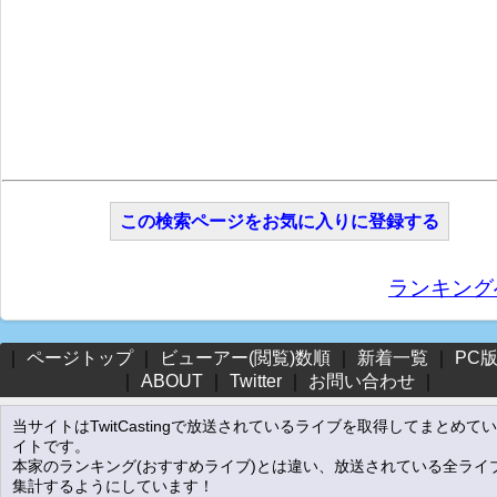
この検索ページをお気に入りに登録する
ランキング
｜
ページトップ
｜
ビューアー(閲覧)数順
｜
新着一覧
｜
PC
｜
ABOUT
｜
Twitter
｜
お問い合わせ
｜
当サイトはTwitCastingで放送されているライブを取得してまとめて
イトです。
本家のランキング(おすすめライブ)とは違い、放送されている全ライ
集計するようにしています！