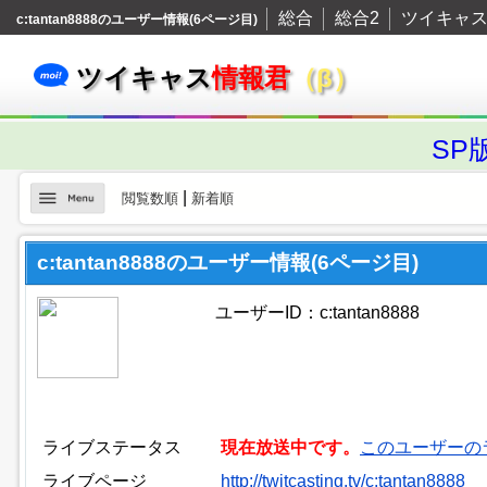
総合
総合2
ツイキャ
c:tantan8888のユーザー情報(6ページ目)
ツイキャス
情報君
（β）
SP
|
閲覧数順
新着順
c:tantan8888のユーザー情報(6ページ目)
ユーザーID：c:tantan8888
ライブステータス
現在放送中です。
このユーザーの
ライブページ
http://twitcasting.tv/c:tantan8888