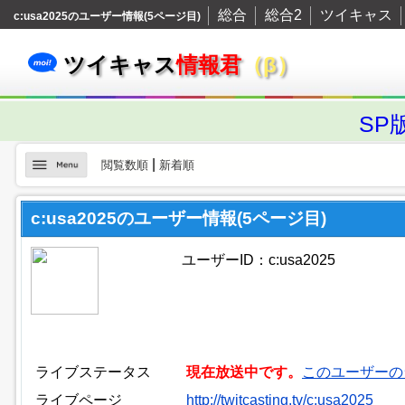
総合
総合2
ツイキャス
c:usa2025のユーザー情報(5ページ目)
ツイキャス
情報君
（β）
SP
|
閲覧数順
新着順
c:usa2025のユーザー情報(5ページ目)
ユーザーID：c:usa2025
ライブステータス
現在放送中です。
このユーザーの
ライブページ
http://twitcasting.tv/c:usa2025