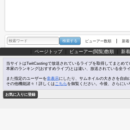
|
ビューアー数順
新着
｜
ページトップ
｜
ビューアー(閲覧)数順
｜
新
当サイトはTwitCastingで放送されているライブを取得してまとめ
本家のランキング(おすすめライブ)とは違い、放送されている全ラ
また指定のユーザーを
非表示
にしたり、サムネイルの大きさを自由
その他機能諸々！詳しくは
こちら
を御覧ください。今後、さらにい