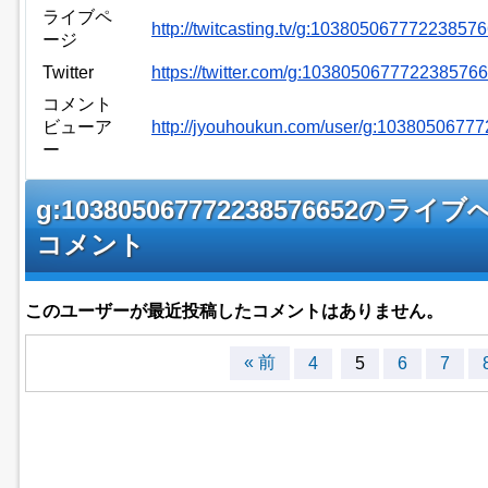
ライブペ
http://twitcasting.tv/g:10380506777223857
ージ
Twitter
https://twitter.com/g:103805067772238576
コメント
ビューア
http://jyouhoukun.com/user/g:103805067
ー
g:103805067772238576652
コメント
このユーザーが最近投稿したコメントはありません。
« 前
4
5
6
7