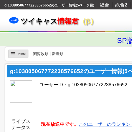
総合
総合2
g:103805067772238576652のユーザー情報(5ページ目)
ツイキャス
情報君
（β）
SP
|
閲覧数順
新着順
g:103805067772238576652のユーザー情報(
ユーザーID：g:103805067772238576652
ライブス
現在放送中です。
このユーザーのランキン
テータス