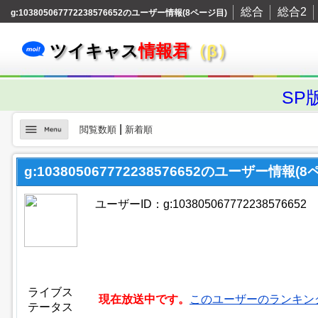
総合
総合2
g:103805067772238576652のユーザー情報(8ページ目)
ツイキャス
情報君
（β）
SP
|
閲覧数順
新着順
g:103805067772238576652のユーザー情報(
ユーザーID：g:103805067772238576652
ライブス
現在放送中です。
このユーザーのランキン
テータス