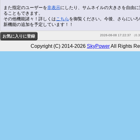
また指定のユーザーを
非表示
にしたり、サムネイルの大きさを自由に
ることもできます。
その他機能諸々！詳しくは
こちら
を御覧ください。今後、さらにいろ
新機能の追加を予定しています！！
2026-08-08 17:22:37
（0.
Copyright (C) 2014-2026
SkyPower
All Rights Re