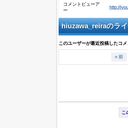
コメントビューア
http://j
ー
hiuzawa_rei
このユーザーが最近投稿したコメ
« 前
こ