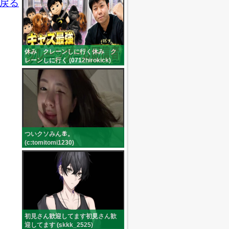
戻る
休み クレーンしに行く休み ク
レーンしに行く (0712hirokick)
ついクソみん🪰。
(c:tomitomi1230)
初見さん歓迎してます初見さん歓
迎してます (skkk_2525)