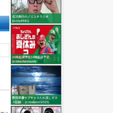
石川典行のノリユキラジオ
(icchy8591)
24時起床予定24時起床予定
(c:shashashanti)
野田草履サブキャスたれ流しギネ
ス記録 (c:nodazori2525)