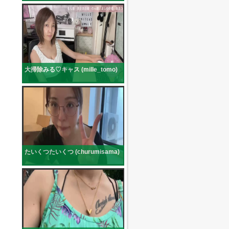
大掃除みる♡キャス (mille_tomo)
たいくつたいくつ (churumisama)