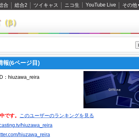
YouTube Live
総合
総合2
ツイキャス
ニコ生
その他
君
（β）
ー情報(6ページ目)
hiuzawa_reira
中です。
このユーザーのランキングを見る
itcasting.tv/hiuzawa_reira
witter.com/hiuzawa_reira