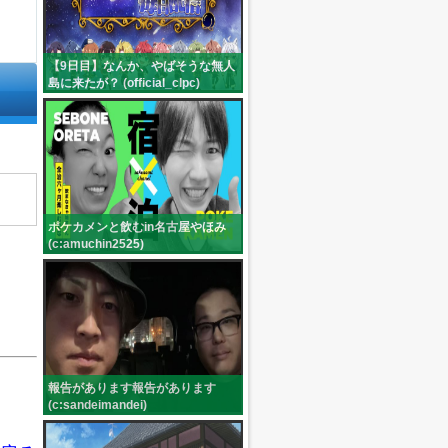
【9日目】なんか、やばそうな無人
島に来たが？ (official_clpc)
ポケカメンと飲むin名古屋やほみ
(c:amuchin2525)
報告があります報告があります
(c:sandeimandei)