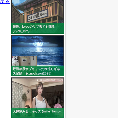
戻る
報告。kyouのサブ垢でも喋る
(kyou_info)
野田草履サブキャスたれ流しギネ
ス記録 (c:nodazori2525)
大掃除みる♡キャス (mille_tomo)