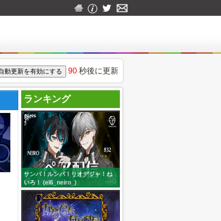
90
秒後に更新
ランキング
サンバ！ルンバ！リオデジャ！ね
いろ！ (el6_neiro_)