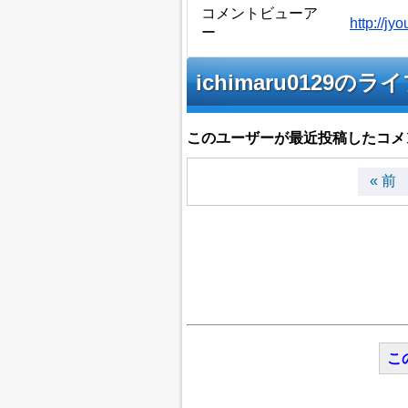
コメントビューア
http://j
ー
ichimaru012
このユーザーが最近投稿したコメ
« 前
こ