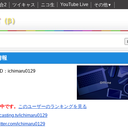
YouTube Live
合2
ツイキャス
ニコ生
その他
▼
君
（β）
情報
：ichimaru0129
中です。
このユーザーのランキングを見る
itcasting.tv/ichimaru0129
witter.com/ichimaru0129