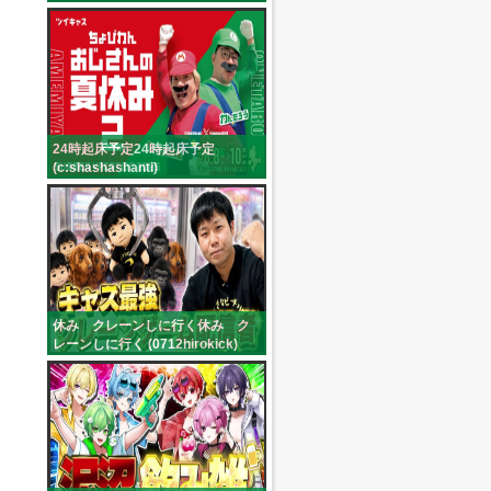
24時起床予定24時起床予定
(c:shashashanti)
休み クレーンしに行く休み ク
レーンしに行く (0712hirokick)