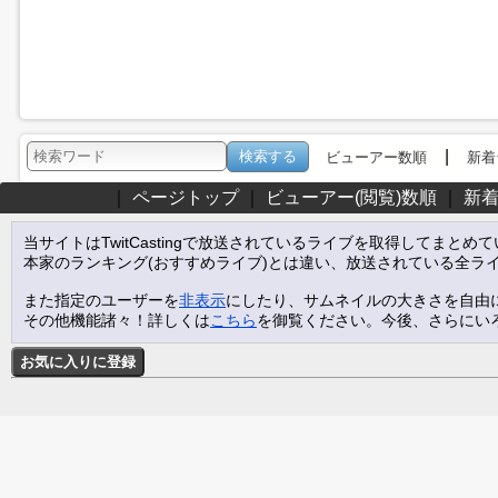
|
ビューアー数順
新着
｜
ページトップ
｜
ビューアー(閲覧)数順
｜
新
当サイトはTwitCastingで放送されているライブを取得してまとめ
本家のランキング(おすすめライブ)とは違い、放送されている全ラ
また指定のユーザーを
非表示
にしたり、サムネイルの大きさを自由
その他機能諸々！詳しくは
こちら
を御覧ください。今後、さらにい