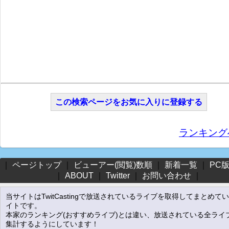
この検索ページをお気に入りに登録する
ランキング
｜
ページトップ
｜
ビューアー(閲覧)数順
｜
新着一覧
｜
PC
｜
ABOUT
｜
Twitter
｜
お問い合わせ
｜
当サイトはTwitCastingで放送されているライブを取得してまとめて
イトです。
本家のランキング(おすすめライブ)とは違い、放送されている全ライ
集計するようにしています！