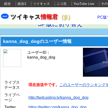
総合
総合2
ツイキャス
ニコ生
YouTube Live
その
ツイキャス
情報君
（β）
PC版
SP版に切り替え
kanna_dog_dogのユーザー情報
ユーザーID：
kanna_dog_dog
ライブス
現在放送中です。
このユーザーのランキング
テータス
ライブペ
http://twitcasting.tv/kanna_dog_dog
ージ
Twitter
https://twitter.com/kanna_dog_dog