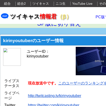
総合
総合2
ツイキャス
ニコ生
YouTube Live
その
ツイキャス
情報君
（β）
PC版
SP版に切り替え
kirinyoutuberのユーザー情報
ユーザーID：
kirinyoutuber
ライブス
現在放送中です。
このユーザーのランキング
テータス
ライブペ
http://twitcasting.tv/kirinyoutuber
ージ
Twitter
https://twitter.com/kirinyoutuber