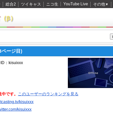
YouTube Live
合
総合2
ツイキャス
ニコ生
その他
▼
君
（β）
13ページ目)
：kisuixxx
送中です。
このユーザーのランキングを見る
itcasting.tv/kisuixxx
twitter.com/kisuixxx