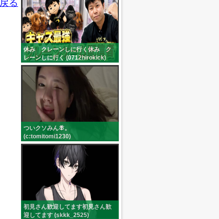
戻る
休み クレーンしに行く休み ク
レーンしに行く (0712hirokick)
ついクソみん🪰。
(c:tomitomi1230)
初見さん歓迎してます初見さん歓
迎してます (skkk_2525)