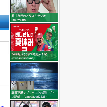
石川典行のノリユキラジオ
(icchy8591)
24時起床予定24時起床予定
(c:shashashanti)
野田草履サブキャスたれ流しギネ
ス記録 (c:nodazori2525)