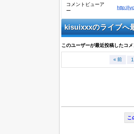
コメントビューア
http://
ー
kisuixxxのライ
このユーザーが最近投稿したコメ
« 前
1
こ