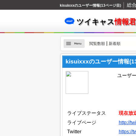
総
kisuixxxのユーザー情報(13ページ目)
ツイキャス
情報
|
閲覧数順
新着順
kisuixxxのユーザー情報(
ユーザーID
ライブステータス
現在放
ライブページ
http://tw
Twitter
https://