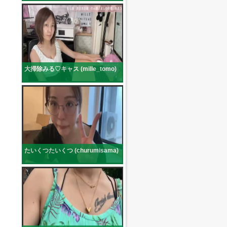
大掃除みる♡キャス (mille_tomo)
たいくつたいくつ (churumisama)