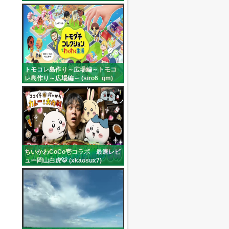
トモコレ島作り～広場編～トモコ
レ島作り～広場編～ (siro6_gm)
ちいかわCoCo壱コラボ 最速レビ
ュー岡山白虎🐯 (xkaosux7)