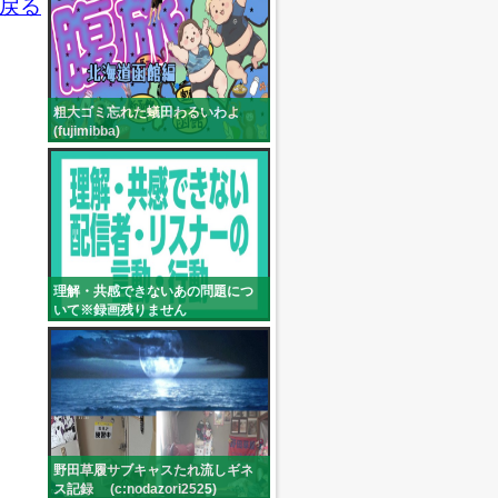
戻る
粗大ゴミ忘れた蟻田わるいわよ
(fujimibba)
理解・共感できないあの問題につ
いて※録画残りません
(sakito_official)
野田草履サブキャスたれ流しギネ
ス記録 (c:nodazori2525)