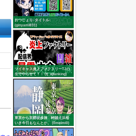
おつじょり↓タイトル↓
(ginyami831)
ツイキャス炎上ファクトリーTJの
生でやらせて！！ (tj_ajianking)
東京から京都徒歩旅 峠越え浜松
いき今日もなんとか。 (0meimi0)