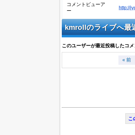
コメントビューア
http://
ー
kmrollのライブ
このユーザーが最近投稿したコメ
« 前
こ