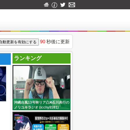
90
秒後に更新
ランキング
沖縄台風13号🌺リア凸❌石川典行の
ノリユキラジオ (icchy8591)