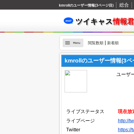
総合
kmrollのユーザー情報(3ページ目)
ツイキャス
情報
|
閲覧数順
新着順
kmrollのユーザー情報(3ペ
ユーザーI
ライブステータス
現在放
ライブページ
http://t
Twitter
https://