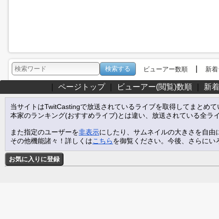
|
ビューアー数順
新着
｜
ページトップ
｜
ビューアー(閲覧)数順
｜
新
当サイトはTwitCastingで放送されているライブを取得してまとめ
本家のランキング(おすすめライブ)とは違い、放送されている全ラ
また指定のユーザーを
非表示
にしたり、サムネイルの大きさを自由
その他機能諸々！詳しくは
こちら
を御覧ください。今後、さらにい