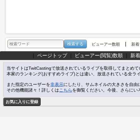
|
ビューアー数順
新着
｜
ページトップ
｜
ビューアー(閲覧)数順
｜
新
当サイトはTwitCastingで放送されているライブを取得してまとめ
本家のランキング(おすすめライブ)とは違い、放送されている全ラ
また指定のユーザーを
非表示
にしたり、サムネイルの大きさを自由
その他機能諸々！詳しくは
こちら
を御覧ください。今後、さらにい