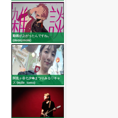
(c:kaname_reverse)
動画が上がったんですね。
(deoxymole)
阿佐ヶ谷七夕🎋まつりみる♡キャ
ス (mille_tomo)