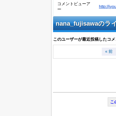
コメントビューア
http://j
ー
nana_fujisa
このユーザーが最近投稿したコメ
« 前
こ