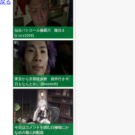
戻る
仙台パトロール修羅川 隆法💉
(c:srz1008)
東京から京都徒歩旅 袋井行き今
日もなんとか。 (0meimi0)
今日はコメントを読む日極端にか
なめの個人的配信