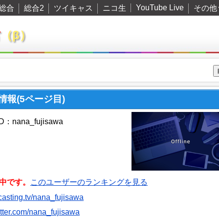
YouTube Live
総合
総合2
ツイキャス
ニコ生
その他
君
（β）
ー情報(5ページ目)
nana_fujisawa
中です。
このユーザーのランキングを見る
itcasting.tv/nana_fujisawa
witter.com/nana_fujisawa