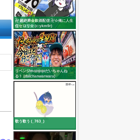
卍 超絶華金飲酒配信 卍☆俺に人生
任セロリ☆ (c:ykm9r)
リベンジmojojojoだいちゃんね
る！ (daichanwarwara)
歌う歌う (_763_)