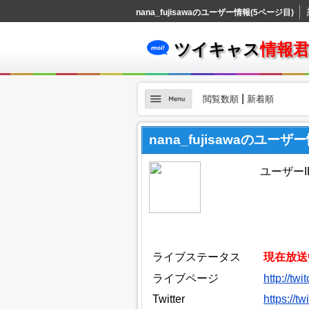
nana_fujisawaのユーザー情報(5ページ目)
ツイキャス
情報
|
閲覧数順
新着順
nana_fujisawaのユーザ
ユーザーID：
ライブステータス
現在放送
ライブページ
http://tw
Twitter
https://t