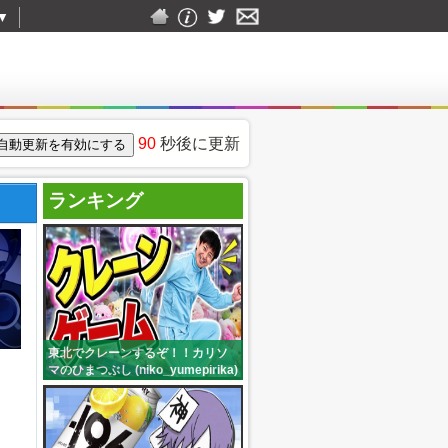
▼
90
秒後に更新
ランキング
東北でクレーンするぞ！！カリソ
マのひまつぶし (niko_yumepirika)