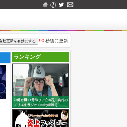
90
秒後に更新
ランキング
沖縄台風13号🌺リア凸❌石川典行の
ノリユキラジオ (icchy8591)