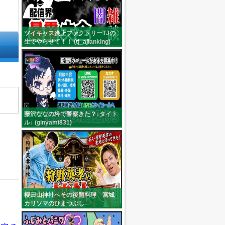
ツイキャス炎上ファクトリーTJの
生でやらせて！！ (tj_ajianking)
藤沢ななの枠で警察きた？↓タイト
ル↓ (ginyami831)
櫻田山神社へその後熊料理 宮城
カリソマのひまつぶし
(niko_yumepirika)