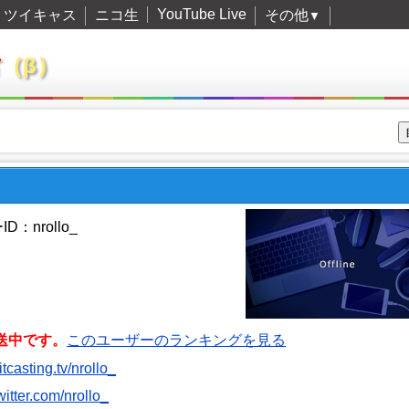
YouTube Live
ツイキャス
ニコ生
その他
▼
君
（β）
D：nrollo_
送中です。
このユーザーのランキングを見る
witcasting.tv/nrollo_
twitter.com/nrollo_