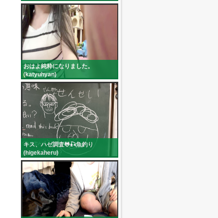
おはよ純粋になりました。
(katyuhyan)
キス、ハゼ調査🐸🎣魚釣り
(higekaheru)