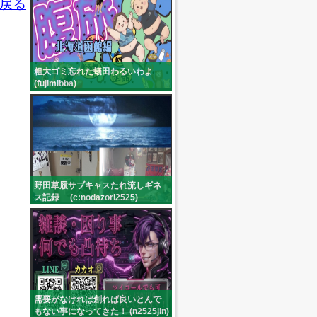
戻る
粗大ゴミ忘れた蟻田わるいわよ
(fujimibba)
野田草履サブキャスたれ流しギネ
ス記録 (c:nodazori2525)
需要がなければ創れば良いとんで
もない事になってきた！ (n2525jin)