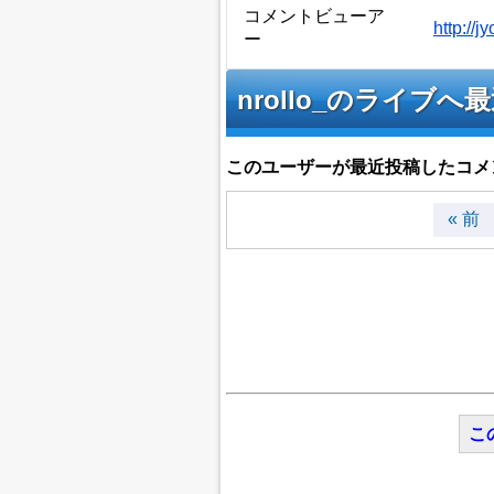
コメントビューア
http://
ー
nrollo_のライ
このユーザーが最近投稿したコメ
« 前
こ