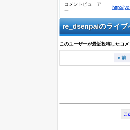
コメントビューア
http://
ー
re_dsenpaiの
このユーザーが最近投稿したコメ
« 前
こ