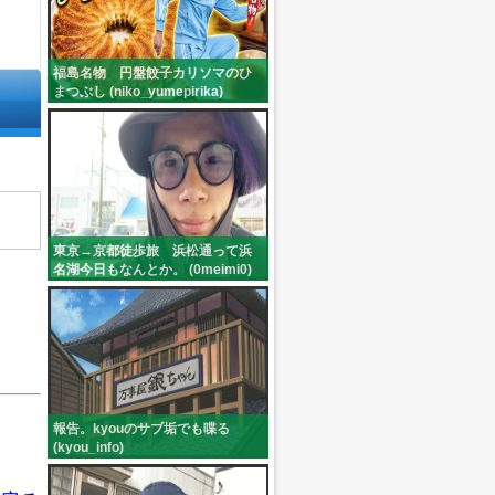
福島名物 円盤餃子カリソマのひ
まつぶし (niko_yumepirika)
東京→京都徒歩旅 浜松通って浜
名湖今日もなんとか。 (0meimi0)
報告。kyouのサブ垢でも喋る
(kyou_info)