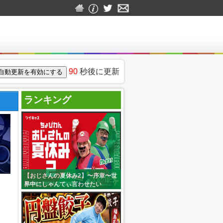
90
秒後に更新
ランキング
【おじさんの夏休み2】〜序章〜世
界中にしゃんてぃ言わせたい
(c:shantionetaro)