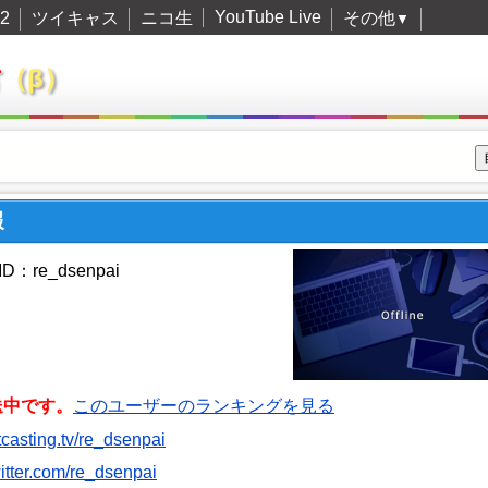
YouTube Live
2
ツイキャス
ニコ生
その他
▼
君
（β）
報
：re_dsenpai
送中です。
このユーザーのランキングを見る
itcasting.tv/re_dsenpai
twitter.com/re_dsenpai