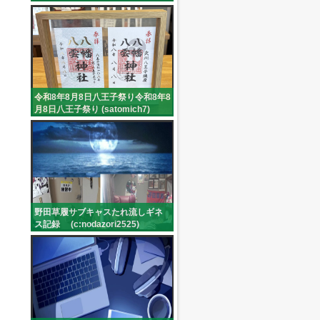
令和8年8月8日八王子祭り令和8年8
月8日八王子祭り (satomich7)
野田草履サブキャスたれ流しギネ
ス記録 (c:nodazori2525)