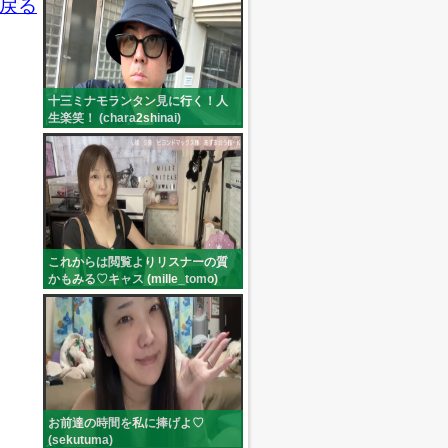
戻る
十三ミナモランタン見に行く！人
生楽笑！ (chara2shinai)
これからは閲覧よりリスナーの質
かもみる♡キャス (mille_tomo)
お前達の時間を私に捧げよ♡
(sekutuma)