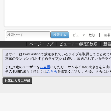
|
ビューアー数順
新着
｜
ページトップ
｜
ビューアー(閲覧)数順
｜
新
当サイトはTwitCastingで放送されているライブを取得してまとめ
本家のランキング(おすすめライブ)とは違い、放送されている全ラ
また指定のユーザーを
非表示
にしたり、サムネイルの大きさを自由
その他機能諸々！詳しくは
こちら
を御覧ください。今後、さらにい