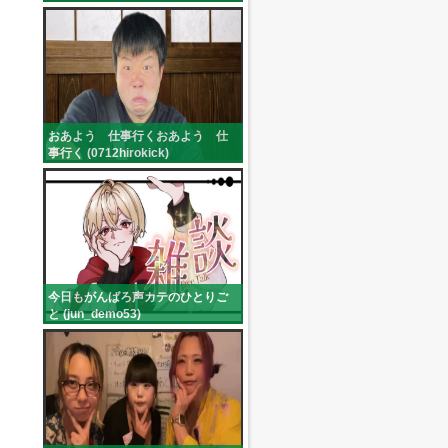
(_shamsieru)
おあよう 仕事行くおあよう 仕
事行く (0712hirokick)
今日もがんばろ声カテのひとりご
と (jun_demo53)