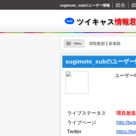
総合
総
sugimoto_subのユーザー情報
ツイキャス
情報
|
閲覧数順
新着順
sugimoto_subのユーザ
ユーザーID
ライブステータス
現在放送
ライブページ
http://tw
Twitter
https://t