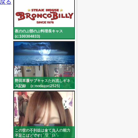
戻る
夜ののぶ部のぶ料理長キャス
(c:100304833)
野田草履サブキャスたれ流しギネ
ス記録 (c:nodazori2525)
この世の不利益は全て当人の能力
不足こばとです( ´ ▽ ` )ﾉ