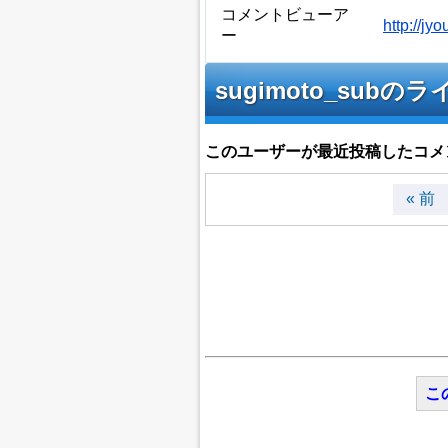
コメントビューア
http://j
ー
sugimoto_su
このユーザーが最近投稿したコメ
« 前
こ