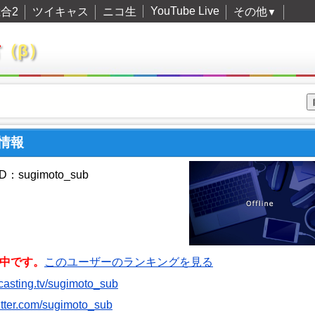
YouTube Live
合2
ツイキャス
ニコ生
その他
▼
君
（β）
ー情報
：sugimoto_sub
中です。
このユーザーのランキングを見る
itcasting.tv/sugimoto_sub
witter.com/sugimoto_sub