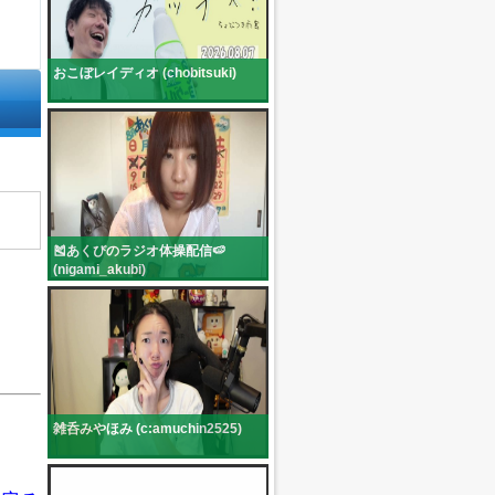
おこぼレイディオ (chobitsuki)
🎽あくびのラジオ体操配信🍉
(nigami_akubi)
雑呑みやほみ (c:amuchin2525)