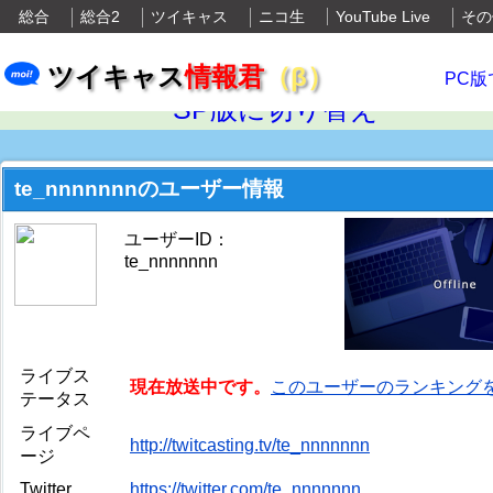
総合
総合2
ツイキャス
ニコ生
YouTube Live
その
ツイキャス
情報君
（β）
PC版
SP版に切り替え
te_nnnnnnnのユーザー情報
ユーザーID：
te_nnnnnnn
ライブス
現在放送中です。
このユーザーのランキング
テータス
ライブペ
http://twitcasting.tv/te_nnnnnnn
ージ
Twitter
https://twitter.com/te_nnnnnnn