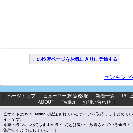
この検索ページをお気に入りに登録する
ランキング
｜
ページトップ
｜
ビューアー(閲覧)数順
｜
新着一覧
｜
PC
｜
ABOUT
｜
Twitter
｜
お問い合わせ
｜
当サイトはTwitCastingで放送されているライブを取得してまとめて
イトです。
本家のランキング(おすすめライブ)とは違い、放送されている全ライ
集計するようにしています！