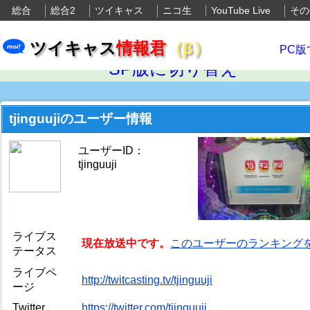
総合
総合2
ツイキャス
ニコ生
YouTube Live
その
ツイキャス
情報君
（β）
PC版
SP版に切り替え
tjinguujiのユーザー情報
ユーザーID：
tjinguuji
ライブス
現在放送中です。
このユーザーのランキング
テータス
ライブペ
http://twitcasting.tv/tjinguuji
ージ
Twitter
https://twitter.com/tjinguuji