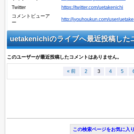
Twitter
https://twitter.com/uetakenichi
コメントビューア
http://jyouhoukun.com/user/uetak
ー
uetakenichiのライブへ最近投稿
このユーザーが最近投稿したコメントはありません。
« 前
2
3
4
5
この検索ページをお気に入