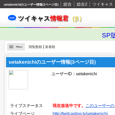
総合
総合2
ツイキャス
uetakenichiのユーザー情報(3ページ目)
ツイキャス
情報君
（β）
SP
|
閲覧数順
新着順
uetakenichiのユーザー情報(3ページ目)
ユーザーID：uetakenichi
ライブステータス
現在放送中です。
このユーザーの
ライブページ
http://twitcasting.tv/uetakenichi