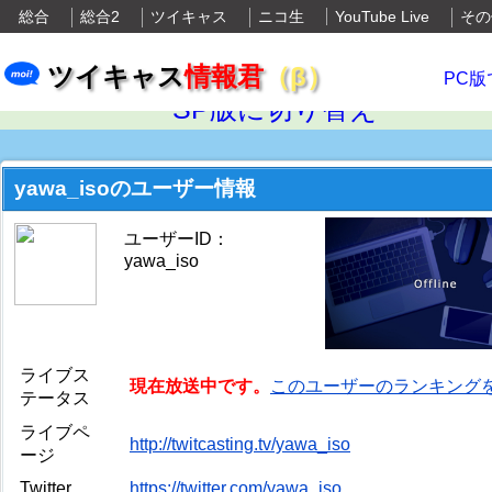
総合
総合2
ツイキャス
ニコ生
YouTube Live
その
ツイキャス
情報君
（β）
PC版
SP版に切り替え
yawa_isoのユーザー情報
ユーザーID：
yawa_iso
ライブス
現在放送中です。
このユーザーのランキング
テータス
ライブペ
http://twitcasting.tv/yawa_iso
ージ
Twitter
https://twitter.com/yawa_iso