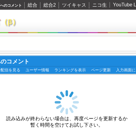
YouTube L
総合
総合2
ツイキャス
ニコ生
イブへのコメント
君
（β）
ブへのコメント
で配信を見る
ユーザー情報
ランキングを表示
ページ更新
入力画面に
読み込みが終わらない場合は、再度ページを更新するか
暫く時間を空けてお試し下さい。