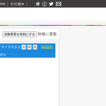
ive
その他
▼
秒後に更新
サイズ大きさ
NG設定
小
中
大
戻る