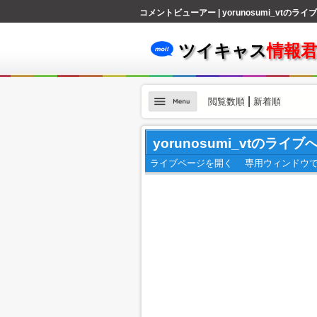
コメントビューアー | yorunosumi_vtのラ
ツイキャス
情報
|
閲覧数順
新着順
yorunosumi_vtのライ
ライブページを開く
専用ウィンドウ