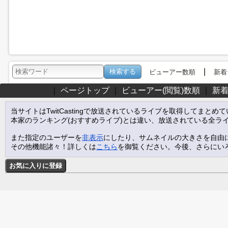
|
ビューアー数順
新着
｜
ページトップ
｜
ビューアー(閲覧)数順
｜
新
当サイトはTwitCastingで放送されているライブを取得してまとめ
本家のランキング(おすすめライブ)とは違い、放送されている全ラ
また指定のユーザーを
非表示
にしたり、サムネイルの大きさを自由
その他機能諸々！詳しくは
こちら
を御覧ください。今後、さらにい